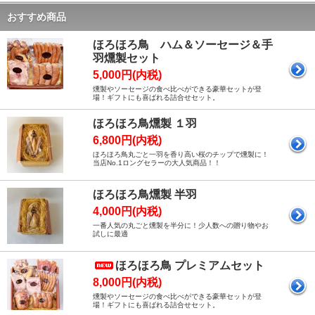
おすすめ商品
ほろほろ鳥 ハム＆ソーセージ＆手
羽燻製セット
5,000円(内税)
燻製やソーセージの食べ比べができる豪華セットが登
場！ギフトにも喜ばれる詰合せセット。
ほろほろ鳥燻製 １羽
6,800円(内税)
ほろほろ鳥丸ごと一羽を香り高い桜のチップで燻製に！
当店No.1ロングセラーの大人気商品！！
ほろほろ鳥燻製 半羽
4,000円(内税)
一番人気の丸ごと燻製を半分に！少人数への贈り物やお
試しに最適
ほろほろ鳥 プレミアムセット
8,000円(内税)
燻製やソーセージの食べ比べができる豪華セットが登
場！ギフトにも喜ばれる詰合せセット。