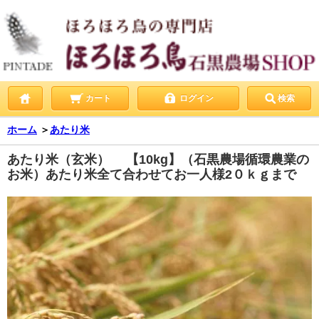
カート
ログイン
検索
ホーム
＞
あたり米
あたり米（玄米） 【10kg】（石黒農場循環農業の
お米）あたり米全て合わせてお一人様2０ｋｇまで