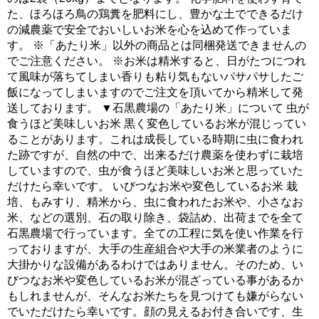
た、ほろほろ鳥の鶏糞を肥料にし、豊かな土でできるだけ
の減農薬で安全でおいしいお米を心を込めて作っていま
す。 ※「あたり米」以外の商品とは同梱発送できませんの
でご注意ください。 ※お米は精米すると、日がたつにつれ
て風味が落ちてしまい香りも粘り気もないパサパサしたご
飯になってしまいますのでご注文を頂いてから精米して発
送しております。 ▼石黒農場の「あたり米」について 虫が
食うほど美味しいお米 黒く変色しているお米が混じってい
ることがあります。これは成長している時期に虫に食われ
た跡ですが、自然の中で、出来るだけ農薬を使わずに栽培
していますので、虫が食うほど美味しいお米と思っていた
だけたら幸いです。 いびつなお米や変色しているお米 栽
培、もみすり、精米から、虫に食われたお米や、小さなお
米、などの選別、石の取り除き、袋詰め、出荷までを全て
石黒農場で行っています。全ての工程に気を使い作業を行
っておりますが、大手の生産組合や大手の米業者のように
大掛かりな設備があるわけではありません。そのため、い
びつなお米や変色しているお米が混ざっている事があるか
もしれませんが、そんなお米たちを見つけても嫌がらない
でいただけたら幸いです。顔の見えるお付き合いです、生