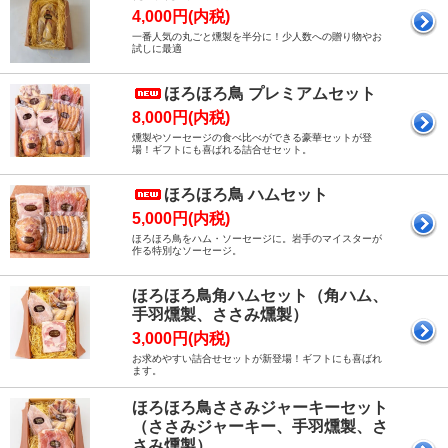
4,000円(内税)
一番人気の丸ごと燻製を半分に！少人数への贈り物やお
試しに最適
ほろほろ鳥 プレミアムセット
8,000円(内税)
燻製やソーセージの食べ比べができる豪華セットが登
場！ギフトにも喜ばれる詰合せセット。
ほろほろ鳥 ハムセット
5,000円(内税)
ほろほろ鳥をハム・ソーセージに。岩手のマイスターが
作る特別なソーセージ。
ほろほろ鳥角ハムセット（角ハム、
手羽燻製、ささみ燻製）
3,000円(内税)
お求めやすい詰合せセットが新登場！ギフトにも喜ばれ
ます。
ほろほろ鳥ささみジャーキーセット
（ささみジャーキー、手羽燻製、さ
さみ燻製）