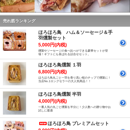
売れ筋ランキング
ほろほろ鳥 ハム＆ソーセージ＆手
羽燻製セット
5,000円(内税)
燻製やソーセージの食べ比べができる豪華セットが登
場！ギフトにも喜ばれる詰合せセット。
ほろほろ鳥燻製 １羽
6,800円(内税)
ほろほろ鳥丸ごと一羽を香り高い桜のチップで燻製に！
当店No.1ロングセラーの大人気商品！！
ほろほろ鳥燻製 半羽
4,000円(内税)
一番人気の丸ごと燻製を半分に！少人数への贈り物やお
試しに最適
ほろほろ鳥 プレミアムセット