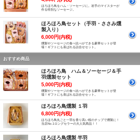
ほろほろ鳥をハム・ソーセージに。岩手のマイスターが
作る特別なソーセージ。
ほろほろ鳥セット（手羽・ささみ燻
製入り）
6,000円(内税)
燻製やソーセージの食べ比べができる豪華セットが登
場！ギフトにも喜ばれる詰合せセット。
おすすめ商品
ほろほろ鳥 ハム＆ソーセージ＆手
羽燻製セット
5,000円(内税)
燻製やソーセージの食べ比べができる豪華セットが登
場！ギフトにも喜ばれる詰合せセット。
ほろほろ鳥燻製 １羽
6,800円(内税)
ほろほろ鳥丸ごと一羽を香り高い桜のチップで燻製に！
当店No.1ロングセラーの大人気商品！！
ほろほろ鳥燻製 半羽