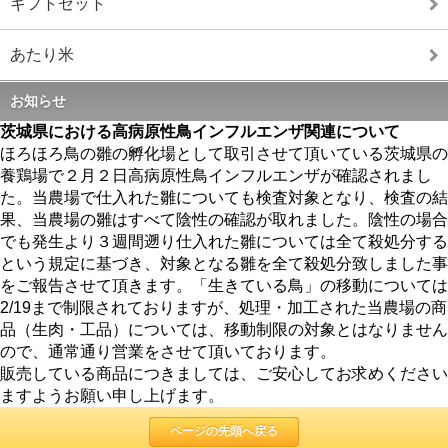
ギフトセット
あたり米
お知らせ
茨城県における高病原性鳥インフルエンザ関連について
ほろほろ鳥の雛の孵化場として取引させて頂いている茨城県の
養鶏場で２月２日高病原性鳥インフルエンザが確認されまし
た。当農場で仕入れた雛についても検査対象となり、検査の結
果、当農場の雛はすべて陰性の確認が取れました。陰性の場合
でも発生より３週間遡り仕入れた雛については全て殺処分する
という規定に基づき、対象となる雛を全て殺処分致しました事
をご報告させて頂きます。「生きている鳥」の移動については
2/19まで制限されておりますが、処理・加工された当農場の商
品（生肉・工品）については、移動制限の対象とはなりません
ので、通常通り営業をさせて頂いております。
販売している商品につきましては、ご安心してお求めください
ますようお願い申し上げます。
ページの先頭へ戻る